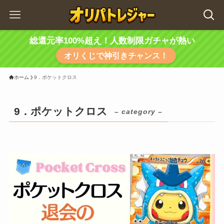
総還元率100%超え！人数制限ガチャが熱い
オリくじで神引きチャンス！
ホーム
9．ポケットクロス
9．ポケットクロス
– category –