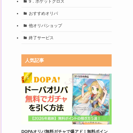
9．ポケットクロス
おすすめオリパ
他オリパショップ
終了サービス
人気記事
DOPAオリパ無料ガチャで爆アド！無料ポイン