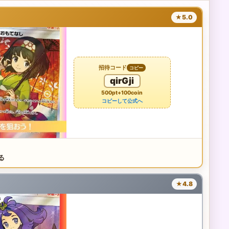
★5.0
招待コード
コピー
qirGji
500pt+100coin
コピーして公式へ
る
★4.8