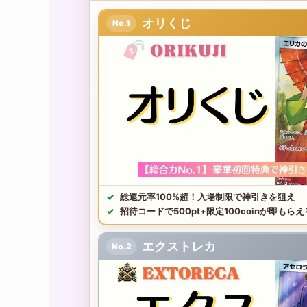
オリくじ
No.1
総還元率100%超！入場制限で神引きを狙え
招待コードで500pt+限定100coinが即もらえ
エクストレカ
No.2