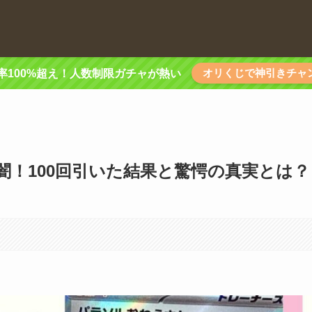
オリくじで神引きチャ
率100%超え！人数制限ガチャが熱い
！100回引いた結果と驚愕の真実とは？