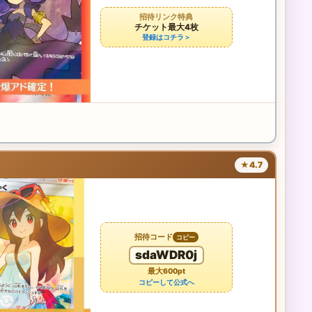
招待リンク特典
チケット最大4枚
登録はコチラ＞
★4.7
招待コード
コピー
sdaWDR0j
最大600pt
コピーして公式へ