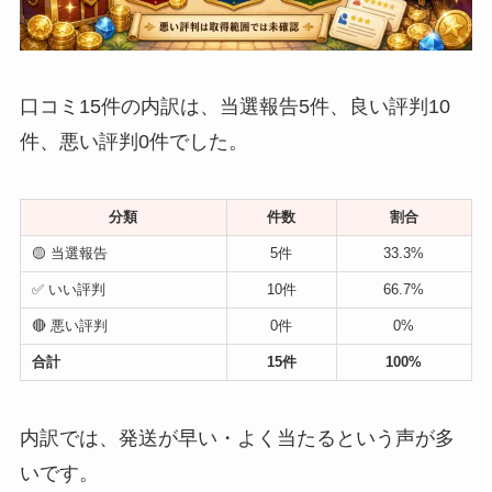
口コミ15件の内訳は、当選報告5件、良い評判10
件、悪い評判0件でした。
分類
件数
割合
🟡 当選報告
5件
33.3%
✅ いい評判
10件
66.7%
🔴 悪い評判
0件
0%
合計
15件
100%
内訳では、発送が早い・よく当たるという声が多
いです。