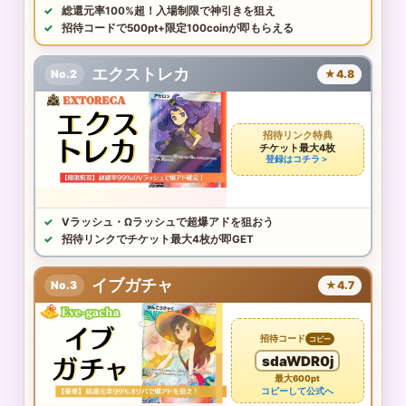
総還元率100%超！入場制限で神引きを狙え
招待コードで500pt+限定100coinが即もらえる
エクストレカ
No.2
★4.8
招待リンク特典
チケット最大4枚
登録はコチラ＞
Vラッシュ・Ωラッシュで超爆アドを狙おう
招待リンクでチケット最大4枚が即GET
イブガチャ
No.3
★4.7
招待コード
コピー
sdaWDR0j
最大600pt
コピーして公式へ