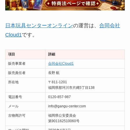
日本玩具センターオンライン
の運営は、
合同会社
Cloud1
です。
項目
詳細
販売事業者
合同会社Cloud1
販売責任者
長野 航
所在地
〒811-1201
福岡県那珂川市片縄5丁目138
電話番号
0120-857-987
メール
info@gangu-center.com
古物商許可
福岡県公安委員会
第901162510060号