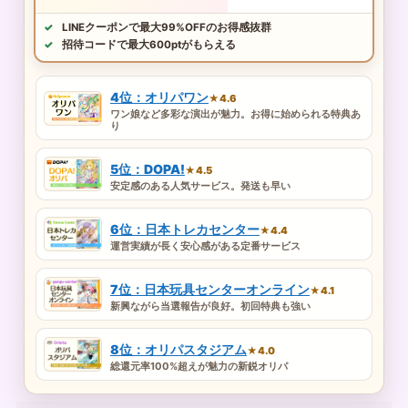
LINEクーポンで最大99%OFFのお得感抜群
招待コードで最大600ptがもらえる
4位：オリパワン
★4.6
ワン娘など多彩な演出が魅力。お得に始められる特典あ
り
5位：DOPA!
★4.5
安定感のある人気サービス。発送も早い
6位：日本トレカセンター
★4.4
運営実績が長く安心感がある定番サービス
7位：日本玩具センターオンライン
★4.1
新興ながら当選報告が良好。初回特典も強い
8位：オリパスタジアム
★4.0
総還元率100%超えが魅力の新鋭オリパ