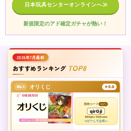
日本玩具センターオンラインへ
新規限定のアド確定ガチャが熱い！
2026年7月最新
TOP8
おすすめランキング
オリくじ
No.1
★5.0
招待コード
コピー
qirGji
500pt+100coin
コピーして公式へ