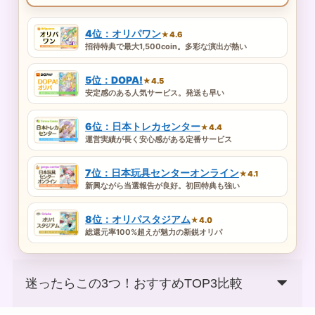
4位：オリパワン
★4.6
招待特典で最大1,500coin。多彩な演出が熱い
5位：DOPA!
★4.5
安定感のある人気サービス。発送も早い
6位：日本トレカセンター
★4.4
運営実績が長く安心感がある定番サービス
7位：日本玩具センターオンライン
★4.1
新興ながら当選報告が良好。初回特典も強い
8位：オリパスタジアム
★4.0
総還元率100%超えが魅力の新鋭オリパ
迷ったらこの3つ！おすすめTOP3比較