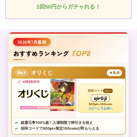
1回50円からガチャれる！
2026年7月最新
TOP8
おすすめランキング
オリくじ
No.1
★5.0
招待コード
コピー
qirGji
500pt+100coin
コピーして公式へ
総還元率100%超！入場制限で神引きを狙え
招待コードで500pt+限定100coinが即もらえる