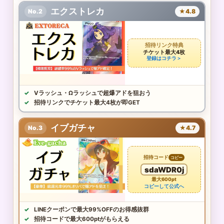
エクストレカ
No.2
★4.8
招待リンク特典
チケット最大4枚
登録はコチラ＞
Vラッシュ・Ωラッシュで超爆アドを狙おう
招待リンクでチケット最大4枚が即GET
イブガチャ
No.3
★4.7
招待コード
コピー
sdaWDR0j
最大600pt
コピーして公式へ
LINEクーポンで最大99%OFFのお得感抜群
招待コードで最大600ptがもらえる