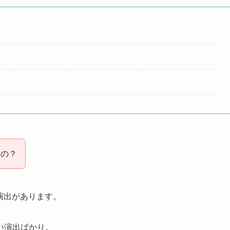
るの？
ャ演出があります。
い演出ばかり。