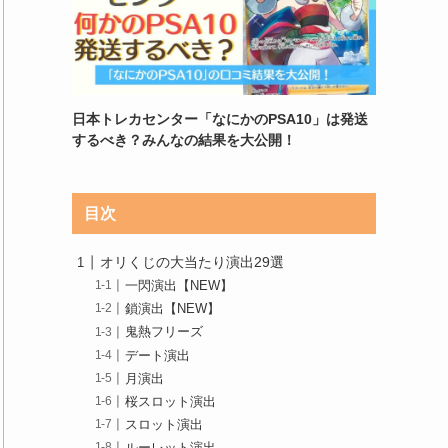
日本トレカセンター「なにかのPSA10」は発送
するべき？みんなの結果を大公開！
目次
オリくじの大当たり演出29選
一閃演出【NEW】
鎖演出【NEW】
鬼熱フリーズ
デート演出
月演出
桜スロット演出
スロット演出