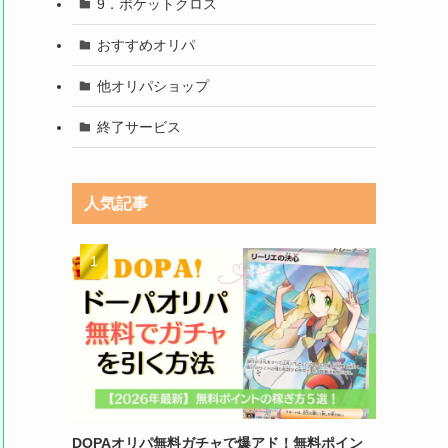
9．ポケットクロス
おすすめオリパ
他オリパショップ
終了サービス
人気記事
DOPAオリパ無料ガチャで爆アド！無料ポイン