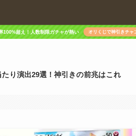
オリくじで神引きチャ
率100%超え！人数制限ガチャが熱い
大当たり演出29選！神引きの前兆はこれ