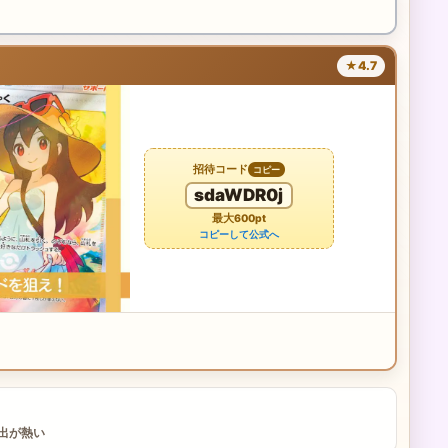
★4.7
招待コード
コピー
sdaWDR0j
最大600pt
コピーして公式へ
演出が熱い