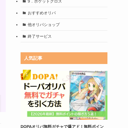
9．ポケットクロス
おすすめオリパ
他オリパショップ
終了サービス
人気記事
DOPAオリパ無料ガチャで爆アド！無料ポイン