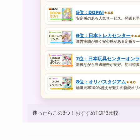
5位：DOPA!
★4.5
安定感のある人気サービス。発送も早
6位：日本トレカセンター
★4.
運営実績が長く安心感がある定番サー
7位：日本玩具センターオンラ
新興ながら当選報告が良好。初回特典
8位：オリパスタジアム
★4.0
総還元率100%超えが魅力の新鋭オリ
迷ったらこの3つ！おすすめTOP3比較