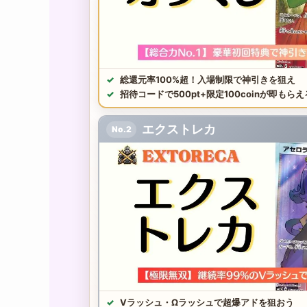
総還元率100%超！入場制限で神引きを狙え
招待コードで500pt+限定100coinが即もらえ
エクストレカ
No.2
Vラッシュ・Ωラッシュで超爆アドを狙おう