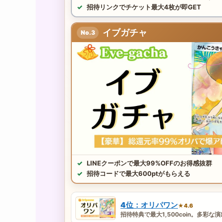
招待リンクでチケット最大4枚が即GET
イブガチャ
No.3
LINEクーポンで最大99%OFFのお得感抜群
招待コードで最大600ptがもらえる
4位：オリパワン
★4.6
招待特典で最大1,500coin。多彩な