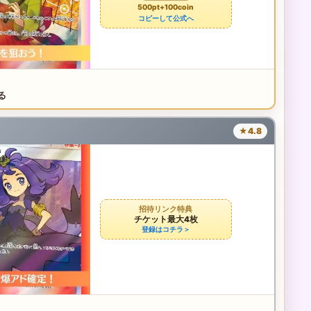
500pt+100coin
コピーして公式へ
る
★4.8
招待リンク特典
チケット最大4枚
登録はコチラ＞