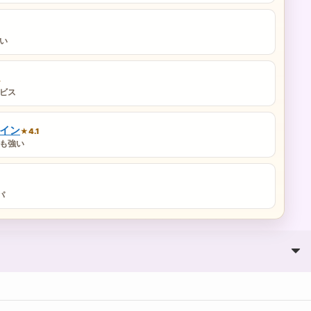
い
4
ビス
イン
★4.1
も強い
パ