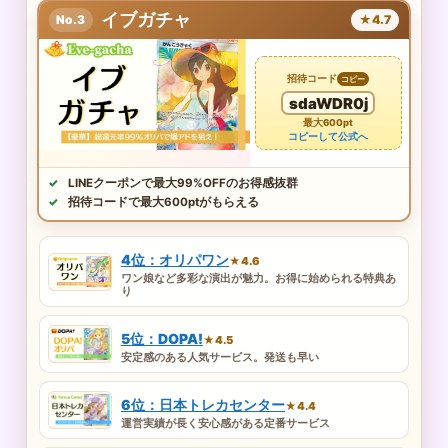
イブガチャ
No.3
★4.7
招待コード
コピー
sdaWDR0j
最大600pt
コピーして公式へ
LINEクーポンで最大99%OFFのお得感抜群
招待コードで最大600ptがもらえる
4位：オリパワン
★4.6
ワン娘など多彩な演出が魅力。お得に始められる特典あ
り
5位：DOPA!
★4.5
安定感のある人気サービス。発送も早い
6位：日本トレカセンター
★4.4
運営実績が長く安心感がある定番サービス