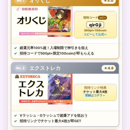
オリくじ
No.1
★5.0
招待コード
コピー
qirGji
500pt+100coin
コピーして公式へ
総還元率100%超！入場制限で神引きを狙え
招待コードで500pt+限定100coinが即もらえる
エクストレカ
No.2
★4.8
招待リンク特典
チケット最大4枚
登録はコチラ＞
Vラッシュ・Ωラッシュで超爆アドを狙おう
招待リンクでチケット最大4枚が即GET