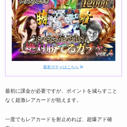
最新ガチャはこちら
最初に課金が必要ですが、ポイントを減らすこと
なく超激レアカードが狙えます。
一度でもレアカードを射止めれば、超爆アド確