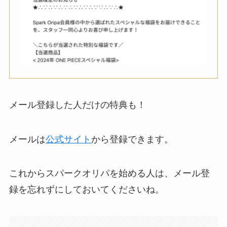
メール登録した人だけの特典も！
メールは
公式サイト
から登録できます。
これからスパークオリパを始める人は、メール登
録を忘れずにしておいてくださいね。