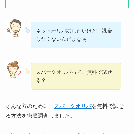
ネットオリパ試したいけど、課金
したくないんだよなぁ
スパークオリパって、無料で試せ
る？
そんな方のために、
スパークオリパ
を無料で試せ
る方法を徹底調査しました。