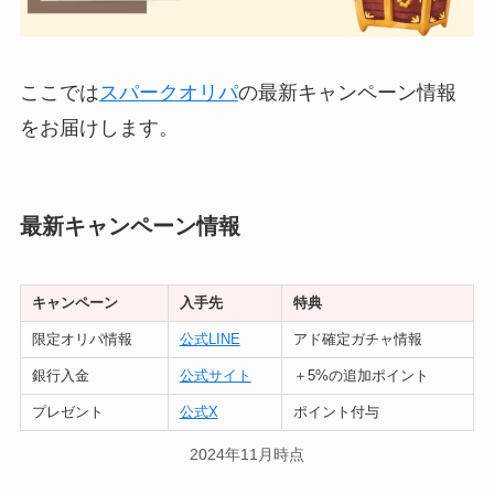
ここでは
スパークオリパ
の最新キャンペーン情報
をお届けします。
最新キャンペーン情報
キャンペーン
入手先
特典
限定オリパ情報
公式LINE
アド確定ガチャ情報
銀行入金
公式サイト
＋5%の追加ポイント
プレゼント
公式X
ポイント付与
2024年11月時点