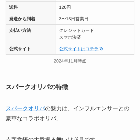
送料
120円
発送から到着
3〜15日営業日
支払い方法
クレジットカード
スマホ決済
公式サイト
公式サイトはコチラ
2024年11月時点
スパークオリパの特徴
スパークオリパ
の魅力は、インフルエンサーとの
豪華なコラボオリパ。
赤字覚悟の大盤振る舞いは必見です。