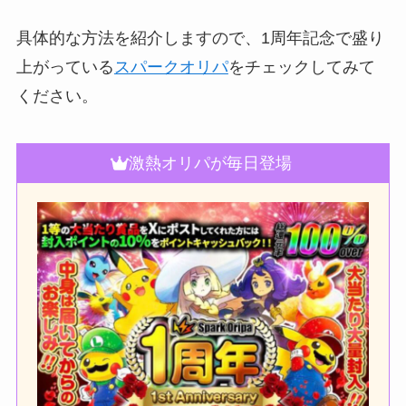
具体的な方法を紹介しますので、1周年記念で盛り
上がっている
スパークオリパ
をチェックしてみて
ください。
激熱オリパが毎日登場