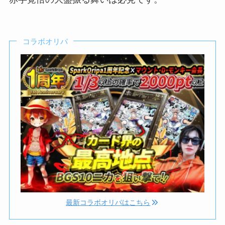
コラボオリパ
最新コラボオリパはこちら